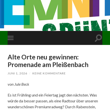
Suchfe
Mobile-
ein-/a
Menü
ein-/ausblenden
Alte Orte neu gewinnen:
Promenade am Pleißenbach
JUNI 1, 2026
/
KEINE KOMMENTARE
von Jule Beck
Es ist Frühling und ein Feiertag jagt den nächsten. Was
würde da besser passen, als eine Radtour über unseren
wunderschönen Premiumradweg? Durch Rabenstein,