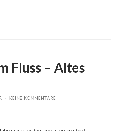
m Fluss – Altes
R
/
KEINE KOMMENTARE
ahren gab es hier noch ein Freibad.