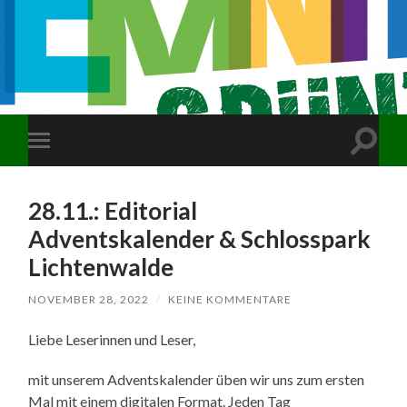
Suchfe
Mobile-
ein-/a
Menü
ein-/ausblenden
28.11.: Editorial
Adventskalender & Schlosspark
Lichtenwalde
NOVEMBER 28, 2022
/
KEINE KOMMENTARE
Liebe Leserinnen und Leser,
mit unserem Adventskalender üben wir uns zum ersten
Mal mit einem digitalen Format. Jeden Tag